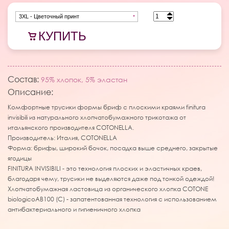
3XL - Цветочный принт
КУПИТЬ
Состав:
95% хлопок, 5% эластан
Описание:
Комфортные трусики формы бриф с плоскими краями finitura
invisibili из натурального хлопчатобумажного трикотажа от
итальянского производителя COTONELLA.
Производитель: Италия, COTONELLA
Форма: брифы, широкий бочок, посадка выше среднего, закрытые
ягодицы
FINITURA INVISIBILI - это технология плоских и эластичных краев,
благодаря чему, трусики не выделяются даже под тонкой одеждой!
Хлопчатобумажная ластовица из органического хлопка COTONE
biologicoAB100 (C) - запатентованная технология с использованием
антибактериального и гигиеничного хлопка