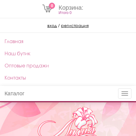
0
Корзина:
Итого
0
вход
/
регистрация
Главная
Наш бутик
Оптовые продажи
Контакты
Каталог
Toggle
naviga