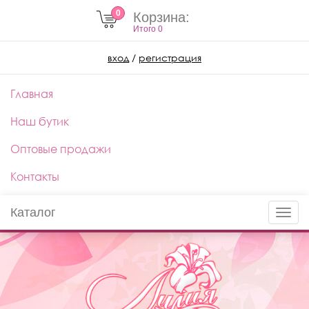
0
Корзина:
Итого
0
вход
/
регистрация
Главная
Наш бутик
Оптовые продажи
Контакты
Каталог
Toggle
naviga