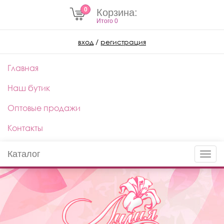
0
Корзина:
Итого
0
вход
/
регистрация
Главная
Наш бутик
Оптовые продажи
Контакты
Каталог
Toggle
naviga