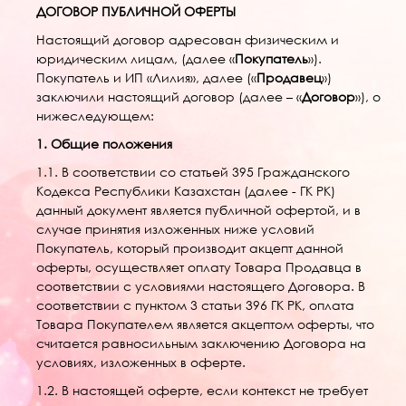
ДОГОВОР ПУБЛИЧНОЙ ОФЕРТЫ
Настоящий договор адресован физическим и
юридическим лицам, (далее «
Покупатель
»).
Покупатель и ИП «Лилия», далее («
Продавец
»)
заключили настоящий договор (далее – «
Договор
»), о
нижеследующем:
1. Общие положения
1.1. В соответствии со статьей 395 Гражданского
Кодекса Республики Казахстан (далее - ГК РК)
данный документ является публичной офертой, и в
случае принятия изложенных ниже условий
Покупатель, который производит акцепт данной
оферты, осуществляет оплату Товара Продавца в
соответствии с условиями настоящего Договора. В
соответствии с пунктом 3 статьи 396 ГК РК, оплата
Товара Покупателем является акцептом оферты, что
считается равносильным заключению Договора на
условиях, изложенных в оферте.
1.2. В настоящей оферте, если контекст не требует