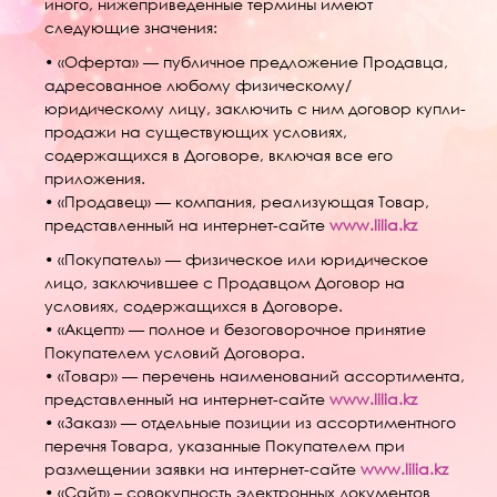
иного, нижеприведенные термины имеют
следующие значения:
• «Оферта» — публичное предложение Продавца,
адресованное любому физическому/
юридическому лицу, заключить с ним договор купли-
продажи на существующих условиях,
содержащихся в Договоре, включая все его
приложения.
• «Продавец» — компания, реализующая Товар,
представленный на интернет-сайте
www.lilia.kz
• «Покупатель» — физическое или юридическое
лицо, заключившее с Продавцом Договор на
условиях, содержащихся в Договоре.
• «Акцепт» — полное и безоговорочное принятие
Покупателем условий Договора.
• «Товар» — перечень наименований ассортимента,
представленный на интернет-сайте
www.lilia.kz
• «Заказ» — отдельные позиции из ассортиментного
перечня Товара, указанные Покупателем при
размещении заявки на интернет-сайте
www.lilia.kz
• «Сайт» – совокупность электронных документов