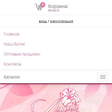
0
Корзина:
Итого
0
вход
/
регистрация
Главная
Наш бутик
Оптовые продажи
Контакты
Каталог
Toggle
naviga