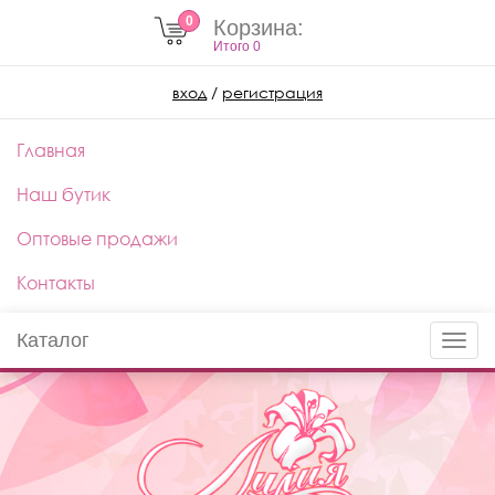
0
Корзина:
Итого
0
вход
/
регистрация
Главная
Наш бутик
Оптовые продажи
Контакты
Каталог
Toggle
naviga