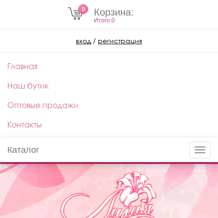
0
Корзина:
Итого
0
вход
/
регистрация
Главная
Наш бутик
Оптовые продажи
Контакты
Каталог
Toggle
naviga