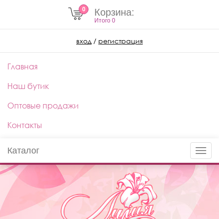
0
Корзина:
Итого
0
вход
/
регистрация
Главная
Наш бутик
Оптовые продажи
Контакты
Каталог
Toggle
naviga