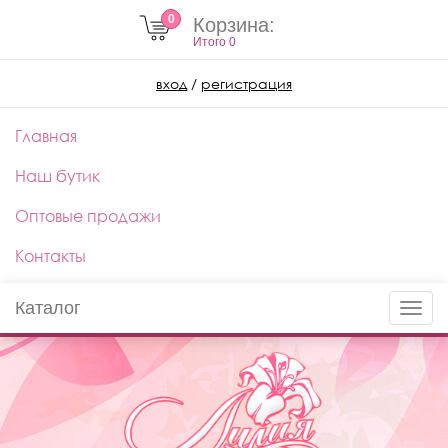
0
Корзина:
Итого
0
вход
/
регистрация
Главная
Наш бутик
Оптовые продажи
Контакты
Каталог
Toggle
naviga