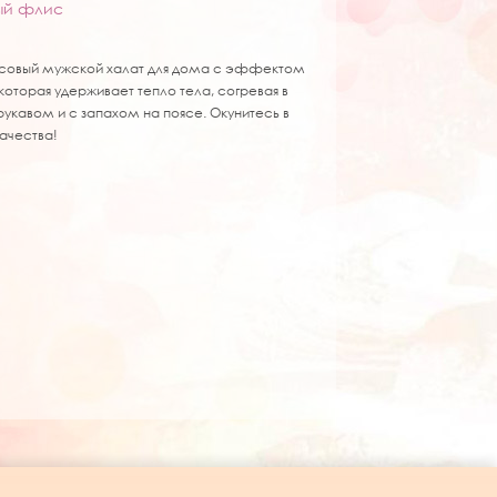
ый флис
лисовый мужской халат для дома с эффектом
 которая удерживает тепло тела, согревая в
укавом и с запахом на поясе. Окунитесь в
ачества!