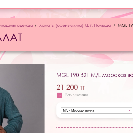
машняя одежда
Халаты (осень-зима) KEY, Польша
MGL 19
АЛАТ
MGL 190 B21 M/L морская в
21 200 тг
Есть в наличии
M/L - Морская волна