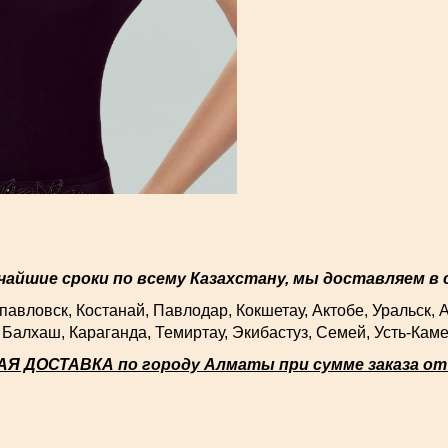
чайшие сроки по всему Казахстану, мы доставляем в
 Костанай, Павлодар, Кокшетау, Актобе, Уральск, Атыр
Балхаш, Караганда, Темиртау, Экибастуз, Семей, Усть-Камен
Я ДОСТАВКА по городу Алматы при сумме заказа от 