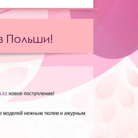
з Польши!
ia.kz
новое поступление!
ние моделей нежным тюлем и ажурным