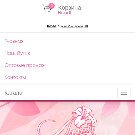
0
Корзина:
Итого
0
вход
/
регистрация
Главная
Наш бутик
Оптовые продажи
Контакты
Каталог
Toggle
naviga