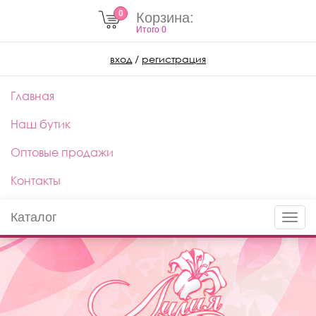
0
Корзина:
Итого
0
вход
/
регистрация
Главная
Наш бутик
Оптовые продажи
Контакты
Каталог
Toggle
naviga